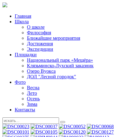
Главная
Школа
О школе
Философия
Ближайшие мероприятия
Достижения
Экспедиции
Площадки
Национальный парк «Мещёра»
Клязьминско-Лухский заказник
Озеро Вуокса
ДОЛ "Лесной городок"
Фото
Весна
Лето
Осень
Зима
Контакты