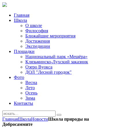
Главная
Школа
О школе
Философия
Ближайшие мероприятия
Достижения
Экспедиции
Площадки
Национальный парк «Мещёра»
Клязьминско-Лухский заказник
Озеро Вуокса
ДОЛ "Лесной городок"
Фото
Весна
Лето
Осень
Зима
Контакты
Главная
Школа
Новости
Школа природы на
Добросаммите