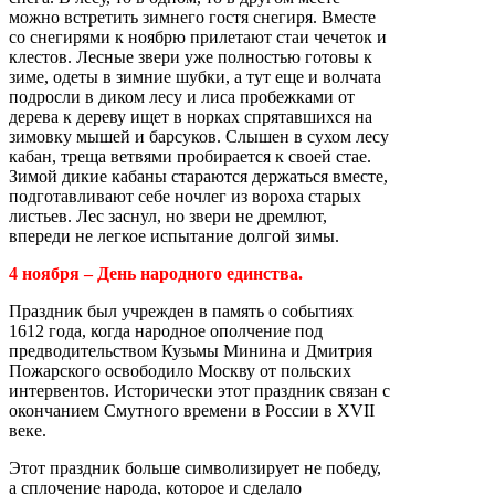
можно встретить зимнего гостя снегиря. Вместе
со снегирями к ноябрю прилетают стаи чечеток и
клестов. Лесные звери уже полностью готовы к
зиме, одеты в зимние шубки, а тут еще и волчата
подросли в диком лесу и лиса пробежками от
дерева к дереву ищет в норках спрятавшихся на
зимовку мышей и барсуков. Слышен в сухом лесу
кабан, треща ветвями пробирается к своей стае.
Зимой дикие кабаны стараются держаться вместе,
подготавливают себе ночлег из вороха старых
листьев. Лес заснул, но звери не дремлют,
впереди не легкое испытание долгой зимы.
4 ноября – День народного единства.
Праздник был учрежден в память о событиях
1612 года, когда народное ополчение под
предводительством Кузьмы Минина и Дмитрия
Пожарского освободило Москву от польских
интервентов. Исторически этот праздник связан с
окончанием Смутного времени в России в XVII
веке.
Этот праздник больше символизирует не победу,
а сплочение народа, которое и сделало