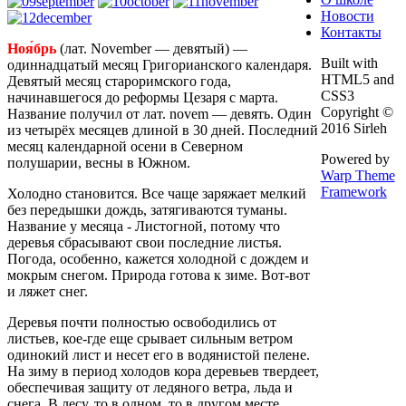
Новости
Контакты
Ноя́брь
(лат. November — девятый) —
Built with
одиннадцатый месяц Григорианского календаря.
HTML5 and
Девятый месяц староримского года,
CSS3
начинавшегося до реформы Цезаря с марта.
Copyright ©
Название получил от лат. novem — девять. Один
2016 Sirleh
из четырёх месяцев длиной в 30 дней. Последний
месяц календарной осени в Северном
Powered by
полушарии, весны в Южном.
Warp Theme
Framework
Холодно становится. Все чаще заряжает мелкий
без передышки дождь, затягиваются туманы.
Название у месяца - Листогной, потому что
деревья сбрасывают свои последние листья.
Погода, особенно, кажется холодной с дождем и
мокрым снегом. Природа готова к зиме. Вот-вот
и ляжет снег.
Деревья почти полностью освободились от
листьев, кое-где еще срывает сильным ветром
одинокий лист и несет его в водянистой пелене.
На зиму в период холодов кора деревьев твердеет,
обеспечивая защиту от ледяного ветра, льда и
снега. В лесу, то в одном, то в другом месте